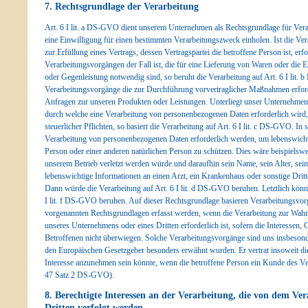
7. Rechtsgrundlage der Verarbeitung
Art. 6 I lit. a DS-GVO dient unserem Unternehmen als Rechtsgrundlage für Vera
eine Einwilligung für einen bestimmten Verarbeitungszweck einholen. Ist die V
zur Erfüllung eines Vertrags, dessen Vertragspartei die betroffene Person ist, erfo
Verarbeitungsvorgängen der Fall ist, die für eine Lieferung von Waren oder die 
oder Gegenleistung notwendig sind, so beruht die Verarbeitung auf Art. 6 I lit. 
Verarbeitungsvorgänge die zur Durchführung vorvertraglicher Maßnahmen erforde
Anfragen zur unseren Produkten oder Leistungen. Unterliegt unser Unternehmen 
durch welche eine Verarbeitung von personenbezogenen Daten erforderlich wird, 
steuerlicher Pflichten, so basiert die Verarbeitung auf Art. 6 I lit. c DS-GVO. In 
Verarbeitung von personenbezogenen Daten erforderlich werden, um lebenswichti
Person oder einer anderen natürlichen Person zu schützen. Dies wäre beispielswe
unserem Betrieb verletzt werden würde und daraufhin sein Name, sein Alter, se
lebenswichtige Informationen an einen Arzt, ein Krankenhaus oder sonstige Dri
Dann würde die Verarbeitung auf Art. 6 I lit. d DS-GVO beruhen. Letztlich könn
I lit. f DS-GVO beruhen. Auf dieser Rechtsgrundlage basieren Verarbeitungsvorg
vorgenannten Rechtsgrundlagen erfasst werden, wenn die Verarbeitung zur Wahru
unseres Unternehmens oder eines Dritten erforderlich ist, sofern die Interessen,
Betroffenen nicht überwiegen. Solche Verarbeitungsvorgänge sind uns insbesonder
den Europäischen Gesetzgeber besonders erwähnt wurden. Er vertrat insoweit die
Interesse anzunehmen sein könnte, wenn die betroffene Person ein Kunde des V
47 Satz 2 DS-GVO).
8. Berechtigte Interessen an der Verarbeitung, die von dem Ve
Dritten verfolgt werden