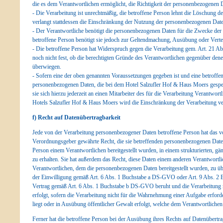
die es dem Verantwortlichen ermöglicht, die Richtigkeit der personenbezogenen 
- Die Verarbeitung ist unrechtmäßig, die betroffene Person lehnt die Löschung 
verlangt stattdessen die Einschränkung der Nutzung der personenbezogenen Dat
- Der Verantwortliche benötigt die personenbezogenen Daten für die Zwecke der V
betroffene Person benötigt sie jedoch zur Geltendmachung, Ausübung oder Vert
- Die betroffene Person hat Widerspruch gegen die Verarbeitung gem. Art. 21 A
noch nicht fest, ob die berechtigten Gründe des Verantwortlichen gegenüber den
überwiegen.
- Sofern eine der oben genannten Voraussetzungen gegeben ist und eine betroff
personenbezogenen Daten, die bei dem Hotel Salzufler Hof & Haus Moers gespei
sie sich hierzu jederzeit an einen Mitarbeiter des für die Verarbeitung Verantwor
Hotels Salzufler Hof & Haus Moers wird die Einschränkung der Verarbeitung ve
f) Recht auf Datenübertragbarkeit
Jede von der Verarbeitung personenbezogener Daten betroffene Person hat das v
Verordnungsgeber gewährte Recht, die sie betreffenden personenbezogenen Daten
Person einem Verantwortlichen bereitgestellt wurden, in einem strukturierten, 
zu erhalten. Sie hat außerdem das Recht, diese Daten einem anderen Verantwort
Verantwortlichen, dem die personenbezogenen Daten bereitgestellt wurden, zu übe
der Einwilligung gemäß Art. 6 Abs. 1 Buchstabe a DS-GVO oder Art. 9 Abs. 2
Vertrag gemäß Art. 6 Abs. 1 Buchstabe b DS-GVO beruht und die Verarbeitung mi
erfolgt, sofern die Verarbeitung nicht für die Wahrnehmung einer Aufgabe erforderl
liegt oder in Ausübung öffentlicher Gewalt erfolgt, welche dem Verantwortliche
Ferner hat die betroffene Person bei der Ausübung ihres Rechts auf Datenübertr