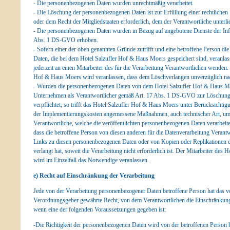
- Die personenbezogenen Daten wurden unrechtmäßig verarbeitet.
- Die Löschung der personenbezogenen Daten ist zur Erfüllung einer rechtliche
oder dem Recht der Mitgliedstaaten erforderlich, dem der Verantwortliche unterlie
- Die personenbezogenen Daten wurden in Bezug auf angebotene Dienste der Inf
Abs. 1 DS-GVO erhoben.
- Sofern einer der oben genannten Gründe zutrifft und eine betroffene Person 
Daten, die bei dem Hotel Salzufler Hof & Haus Moers gespeichert sind, veranlas
jederzeit an einen Mitarbeiter des für die Verarbeitung Verantwortlichen wenden.
Hof & Haus Moers wird veranlassen, dass dem Löschverlangen unverzüglich 
- Wurden die personenbezogenen Daten von dem Hotel Salzufler Hof & Haus Moe
Unternehmen als Verantwortlicher gemäß Art. 17 Abs. 1 DS-GVO zur Löschung
verpflichtet, so trifft das Hotel Salzufler Hof & Haus Moers unter Berücksichti
der Implementierungskosten angemessene Maßnahmen, auch technischer Art, um 
Verantwortliche, welche die veröffentlichten personenbezogenen Daten verarbeite
dass die betroffene Person von diesen anderen für die Datenverarbeitung Verant
Links zu diesen personenbezogenen Daten oder von Kopien oder Replikationen 
verlangt hat, soweit die Verarbeitung nicht erforderlich ist. Der Mitarbeiter de
wird im Einzelfall das Notwendige veranlassen.
e) Recht auf Einschränkung der Verarbeitung
Jede von der Verarbeitung personenbezogener Daten betroffene Person hat das v
Verordnungsgeber gewährte Recht, von dem Verantwortlichen die Einschränkung 
wenn eine der folgenden Voraussetzungen gegeben ist:
-Die Richtigkeit der personenbezogenen Daten wird von der betroffenen Person be