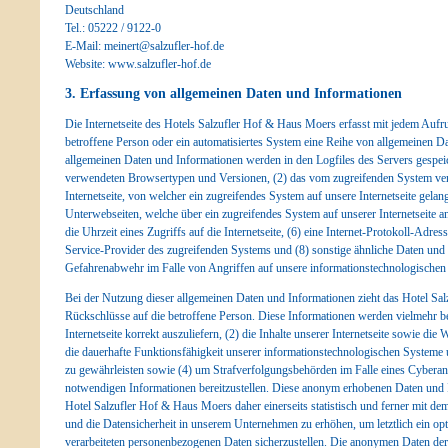
Deutschland
Tel.: 05222 / 9122-0
E-Mail: meinert@salzufler-hof.de
Website: www.salzufler-hof.de
3. Erfassung von allgemeinen Daten und Informationen
Die Internetseite des Hotels Salzufler Hof & Haus Moers erfasst mit jedem Aufruf
betroffene Person oder ein automatisiertes System eine Reihe von allgemeinen D
allgemeinen Daten und Informationen werden in den Logfiles des Servers gespeic
verwendeten Browsertypen und Versionen, (2) das vom zugreifenden System ver
Internetseite, von welcher ein zugreifendes System auf unsere Internetseite gelang
Unterwebseiten, welche über ein zugreifendes System auf unserer Internetseite 
die Uhrzeit eines Zugriffs auf die Internetseite, (6) eine Internet-Protokoll-Adres
Service-Provider des zugreifenden Systems und (8) sonstige ähnliche Daten und 
Gefahrenabwehr im Falle von Angriffen auf unsere informationstechnologischen
Bei der Nutzung dieser allgemeinen Daten und Informationen zieht das Hotel Sa
Rückschlüsse auf die betroffene Person. Diese Informationen werden vielmehr ben
Internetseite korrekt auszuliefern, (2) die Inhalte unserer Internetseite sowie die
die dauerhafte Funktionsfähigkeit unserer informationstechnologischen Systeme u
zu gewährleisten sowie (4) um Strafverfolgungsbehörden im Falle eines Cyberang
notwendigen Informationen bereitzustellen. Diese anonym erhobenen Daten und
Hotel Salzufler Hof & Haus Moers daher einerseits statistisch und ferner mit de
und die Datensicherheit in unserem Unternehmen zu erhöhen, um letztlich ein op
verarbeiteten personenbezogenen Daten sicherzustellen. Die anonymen Daten der