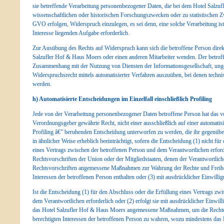
sie betreffende Verarbeitung personenbezogener Daten, die bei dem Hotel Salzu
wissenschaftlichen oder historischen Forschungszwecken oder zu statistischen
GVO erfolgen, Widerspruch einzulegen, es sei denn, eine solche Verarbeitung ist 
Interesse liegenden Aufgabe erforderlich.
Zur Ausübung des Rechts auf Widerspruch kann sich die betroffene Person direkt
Salzufler Hof & Haus Moers oder einen anderen Mitarbeiter wenden. Der betroffe
Zusammenhang mit der Nutzung von Diensten der Informationsgesellschaft, ungea
Widerspruchsrecht mittels automatisierter Verfahren auszuüben, bei denen techn
werden.
h) Automatisierte Entscheidungen im Einzelfall einschließlich Profiling
Jede von der Verarbeitung personenbezogener Daten betroffene Person hat das v
Verordnungsgeber gewährte Recht, nicht einer ausschließlich auf einer automatisi
Profiling â€” beruhenden Entscheidung unterworfen zu werden, die ihr gegenüber 
in ähnlicher Weise erheblich beeinträchtigt, sofern die Entscheidung (1) nicht fü
eines Vertrags zwischen der betroffenen Person und dem Verantwortlichen erforde
Rechtsvorschriften der Union oder der Mitgliedstaaten, denen der Verantwortliche 
Rechtsvorschriften angemessene Maßnahmen zur Wahrung der Rechte und Freihei
Interessen der betroffenen Person enthalten oder (3) mit ausdrücklicher Einwillig
Ist die Entscheidung (1) für den Abschluss oder die Erfüllung eines Vertrags zw
dem Verantwortlichen erforderlich oder (2) erfolgt sie mit ausdrücklicher Einwilli
das Hotel Salzufler Hof & Haus Moers angemessene Maßnahmen, um die Rechte 
berechtigten Interessen der betroffenen Person zu wahren, wozu mindestens das