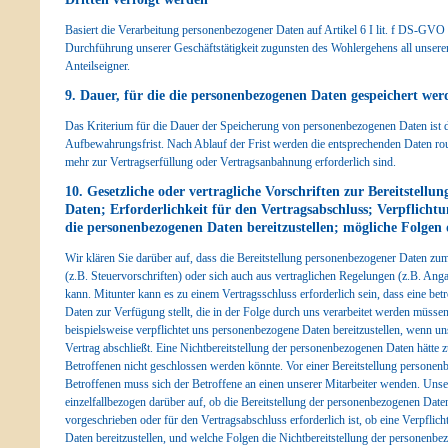
Basiert die Verarbeitung personenbezogener Daten auf Artikel 6 I lit. f DS-GVO i
Durchführung unserer Geschäftstätigkeit zugunsten des Wohlergehens all unserer
Anteilseigner.
9. Dauer, für die die personenbezogenen Daten gespeichert wer
Das Kriterium für die Dauer der Speicherung von personenbezogenen Daten ist di
Aufbewahrungsfrist. Nach Ablauf der Frist werden die entsprechenden Daten rout
mehr zur Vertragserfüllung oder Vertragsanbahnung erforderlich sind.
10. Gesetzliche oder vertragliche Vorschriften zur Bereitstell
Daten; Erforderlichkeit für den Vertragsabschluss; Verpflichtu
die personenbezogenen Daten bereitzustellen; mögliche Folgen 
Wir klären Sie darüber auf, dass die Bereitstellung personenbezogener Daten zum 
(z.B. Steuervorschriften) oder sich auch aus vertraglichen Regelungen (z.B. An
kann. Mitunter kann es zu einem Vertragsschluss erforderlich sein, dass eine b
Daten zur Verfügung stellt, die in der Folge durch uns verarbeitet werden müssen
beispielsweise verpflichtet uns personenbezogene Daten bereitzustellen, wenn u
Vertrag abschließt. Eine Nichtbereitstellung der personenbezogenen Daten hätte 
Betroffenen nicht geschlossen werden könnte. Vor einer Bereitstellung persone
Betroffenen muss sich der Betroffene an einen unserer Mitarbeiter wenden. Unser
einzelfallbezogen darüber auf, ob die Bereitstellung der personenbezogenen Daten
vorgeschrieben oder für den Vertragsabschluss erforderlich ist, ob eine Verpflic
Daten bereitzustellen, und welche Folgen die Nichtbereitstellung der personenbe