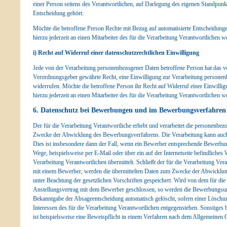
einer Person seitens des Verantwortlichen, auf Darlegung des eigenen Standpun
Entscheidung gehört.
Möchte die betroffene Person Rechte mit Bezug auf automatisierte Entscheidunge
hierzu jederzeit an einen Mitarbeiter des für die Verarbeitung Verantwortlichen 
i) Recht auf Widerruf einer datenschutzrechtlichen Einwilligung
Jede von der Verarbeitung personenbezogener Daten betroffene Person hat das v
Verordnungsgeber gewährte Recht, eine Einwilligung zur Verarbeitung personenb
widerrufen. Möchte die betroffene Person ihr Recht auf Widerruf einer Einwillig
hierzu jederzeit an einen Mitarbeiter des für die Verarbeitung Verantwortlichen 
6. Datenschutz bei Bewerbungen und im Bewerbungsverfahren
Der für die Verarbeitung Verantwortliche erhebt und verarbeitet die personenb
Zwecke der Abwicklung des Bewerbungsverfahrens. Die Verarbeitung kann auch
Dies ist insbesondere dann der Fall, wenn ein Bewerber entsprechende Bewerbu
Wege, beispielsweise per E-Mail oder über ein auf der Internetseite befindliches
Verarbeitung Verantwortlichen übermittelt. Schließt der für die Verarbeitung Ver
mit einem Bewerber, werden die übermittelten Daten zum Zwecke der Abwicklun
unter Beachtung der gesetzlichen Vorschriften gespeichert. Wird von dem für die
Anstellungsvertrag mit dem Bewerber geschlossen, so werden die Bewerbungsu
Bekanntgabe der Absageentscheidung automatisch gelöscht, sofern einer Löschun
Interessen des für die Verarbeitung Verantwortlichen entgegenstehen. Sonstiges b
ist beispielsweise eine Beweispflicht in einem Verfahren nach dem Allgemeine