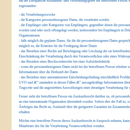
hat der Europäische Richtlinien- und Verordnungsgeber der betroffenen Person 
zugestanden:
- die Verarbeitungszwecke
- die Kategorien personenbezogener Daten, die verarbeitet werden
- die Empfänger oder Kategorien von Empfängern, gegenüber denen die persone
worden sind oder noch offengelegt werden, insbesondere bei Empfängern in Dritt
Organisationen
- falls möglich die geplante Dauer, für die die personenbezogenen Daten gespeiche
möglich ist, die Kriterien für die Festlegung dieser Dauer
- das Bestehen eines Rechts auf Berichtigung oder Löschung der sie betreffend
Einschränkung der Verarbeitung durch den Verantwortlichen oder eines Widerspr
- das Bestehen eines Beschwerderechts bei einer Aufsichtsbehörde
- wenn die personenbezogenen Daten nicht bei der betroffenen Person erhoben w
Informationen über die Herkunft der Daten
- das Bestehen einer automatisierten Entscheidungsfindung einschließlich Profi
GVO und â€” zumindest in diesen Fällen â€” aussagekräftige Informationen über 
Tragweite und die angestrebten Auswirkungen einer derartigen Verarbeitung für 
Ferner steht der betroffenen Person ein Auskunftsrecht darüber zu, ob personenb
an eine internationale Organisation übermittelt wurden. Sofern dies der Fall ist, 
Ãœbrigen das Recht zu, Auskunft über die geeigneten Garantien im Zusammenh
erhalten.
Möchte eine betroffene Person dieses Auskunftsrecht in Anspruch nehmen, kann si
Mitarbeiter des für die Verarbeitung Verantwortlichen wenden.