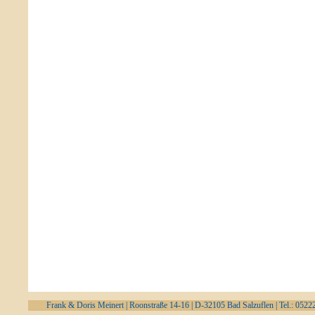
Frank & Doris Meinert | Roonstraße 14-16 | D-32105 Bad Salzuflen | Tel.: 0522