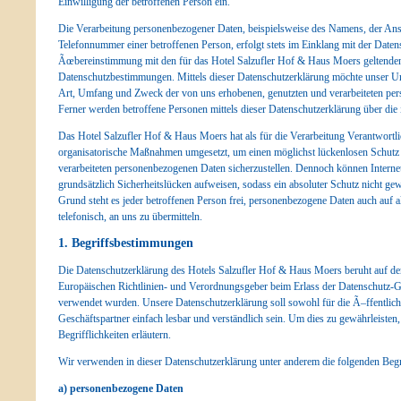
Einwilligung der betroffenen Person ein.
Die Verarbeitung personenbezogener Daten, beispielsweise des Namens, der Ans
Telefonnummer einer betroffenen Person, erfolgt stets im Einklang mit der Dat
Ãœbereinstimmung mit den für das Hotel Salzufler Hof & Haus Moers geltenden
Datenschutzbestimmungen. Mittels dieser Datenschutzerklärung möchte unser Un
Art, Umfang und Zweck der von uns erhobenen, genutzten und verarbeiteten pe
Ferner werden betroffene Personen mittels dieser Datenschutzerklärung über die 
Das Hotel Salzufler Hof & Haus Moers hat als für die Verarbeitung Verantwortli
organisatorische Maßnahmen umgesetzt, um einen möglichst lückenlosen Schutz de
verarbeiteten personenbezogenen Daten sicherzustellen. Dennoch können Interne
grundsätzlich Sicherheitslücken aufweisen, sodass ein absoluter Schutz nicht ge
Grund steht es jeder betroffenen Person frei, personenbezogene Daten auch auf a
telefonisch, an uns zu übermitteln.
1. Begriffsbestimmungen
Die Datenschutzerklärung des Hotels Salzufler Hof & Haus Moers beruht auf den 
Europäischen Richtlinien- und Verordnungsgeber beim Erlass der Datenschut
verwendet wurden. Unsere Datenschutzerklärung soll sowohl für die Ã–ffentlich
Geschäftspartner einfach lesbar und verständlich sein. Um dies zu gewährleiste
Begrifflichkeiten erläutern.
Wir verwenden in dieser Datenschutzerklärung unter anderem die folgenden Begr
a) personenbezogene Daten