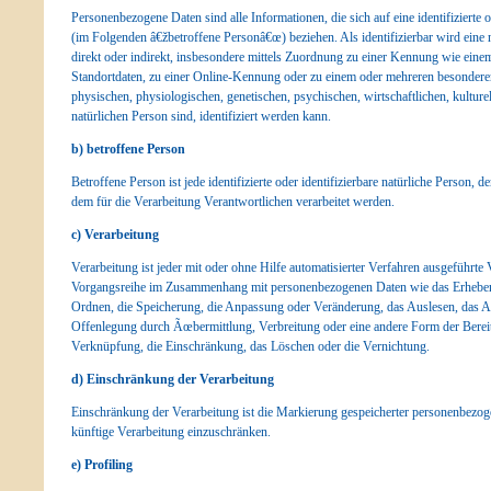
Personenbezogene Daten sind alle Informationen, die sich auf eine identifizierte o
(im Folgenden â€žbetroffene Personâ€œ) beziehen. Als identifizierbar wird eine 
direkt oder indirekt, insbesondere mittels Zuordnung zu einer Kennung wie ei
Standortdaten, zu einer Online-Kennung oder zu einem oder mehreren besonder
physischen, physiologischen, genetischen, psychischen, wirtschaftlichen, kulturell
natürlichen Person sind, identifiziert werden kann.
b) betroffene Person
Betroffene Person ist jede identifizierte oder identifizierbare natürliche Person
dem für die Verarbeitung Verantwortlichen verarbeitet werden.
c) Verarbeitung
Verarbeitung ist jeder mit oder ohne Hilfe automatisierter Verfahren ausgeführte
Vorgangsreihe im Zusammenhang mit personenbezogenen Daten wie das Erheben, 
Ordnen, die Speicherung, die Anpassung oder Veränderung, das Auslesen, das A
Offenlegung durch Ãœbermittlung, Verbreitung oder eine andere Form der Bereit
Verknüpfung, die Einschränkung, das Löschen oder die Vernichtung.
d) Einschränkung der Verarbeitung
Einschränkung der Verarbeitung ist die Markierung gespeicherter personenbezoge
künftige Verarbeitung einzuschränken.
e) Profiling